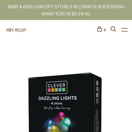
BABY & KIDS CONCEPT STORE 0-8Y | GRATIS VERZENDING
VANAF €150 IN BE EN NL
0