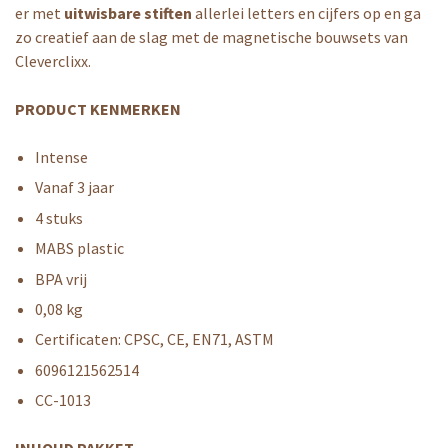
er met
uitwisbare stiften
allerlei letters en cijfers op en ga
zo creatief aan de slag met de magnetische bouwsets van
Cleverclixx.
PRODUCT KENMERKEN
Intense
Vanaf 3 jaar
4 stuks
MABS plastic
BPA vrij
0,08
kg
Certificaten: CPSC, CE, EN71, ASTM
6096121562514
CC-1013