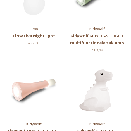
Flow
Kidywolf
Flow Liva Night light
Kidywolf KIDYFLASHLIGHT
multifunctionele zaklamp
€32,95
groen
€19,90
Kidywolf
Kidywolf
Kidywolf KIDYFLASHLIGHT
Kidywolf KIDYNIGHT