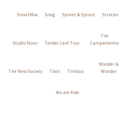
SmartMax
Snug
Sproet & Sprout
Stratier
The
Studio Noos
Tender Leaf Toys
Campamento
Wander &
The New Society
Tikiri
Timboo
Wonder
We are Kids