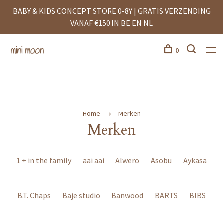
BABY & KIDS CONCEPT STORE 0-8Y | GRATIS VERZENDING
VANAF €150 IN BE EN NL
0
Home
Merken
Merken
1 + in the family
aai aai
Alwero
Asobu
Aykasa
B.T. Chaps
Baje studio
Banwood
BARTS
BIBS