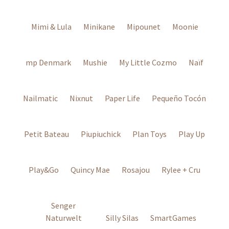
Mimi & Lula
Minikane
Mipounet
Moonie
mp Denmark
Mushie
My Little Cozmo
Naïf
Nailmatic
Nixnut
Paper Life
Pequeño Tocón
Petit Bateau
Piupiuchick
Plan Toys
Play Up
Play&Go
Quincy Mae
Rosajou
Rylee + Cru
Senger
Naturwelt
Silly Silas
SmartGames