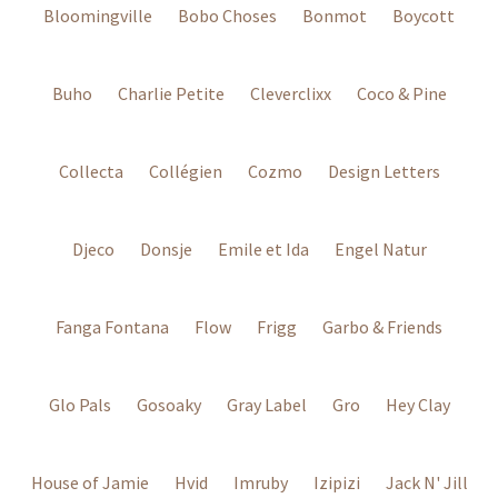
Bloomingville
Bobo Choses
Bonmot
Boycott
Buho
Charlie Petite
Cleverclixx
Coco & Pine
Collecta
Collégien
Cozmo
Design Letters
Djeco
Donsje
Emile et Ida
Engel Natur
Fanga Fontana
Flow
Frigg
Garbo & Friends
Glo Pals
Gosoaky
Gray Label
Gro
Hey Clay
House of Jamie
Hvid
Imruby
Izipizi
Jack N' Jill