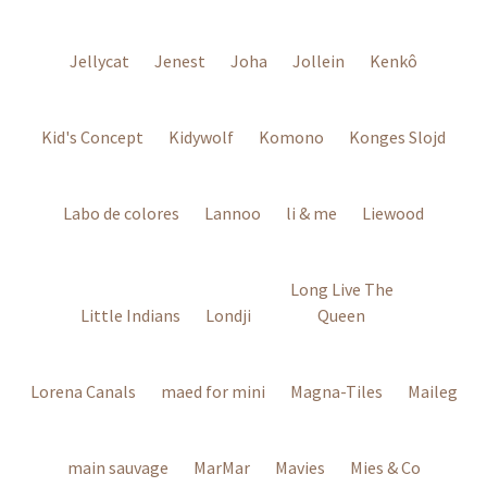
Jellycat
Jenest
Joha
Jollein
Kenkô
Kid's Concept
Kidywolf
Komono
Konges Slojd
Labo de colores
Lannoo
li & me
Liewood
Long Live The
Little Indians
Londji
Queen
Lorena Canals
maed for mini
Magna-Tiles
Maileg
main sauvage
MarMar
Mavies
Mies & Co