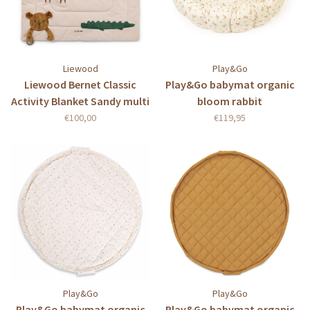
Liewood
Play&Go
Liewood Bernet Classic
Play&Go babymat organic
Activity Blanket Sandy multi
bloom rabbit
mix
€100,00
€119,95
Play&Go
Play&Go
Play&Go babymat organic
Play&Go babymat organic