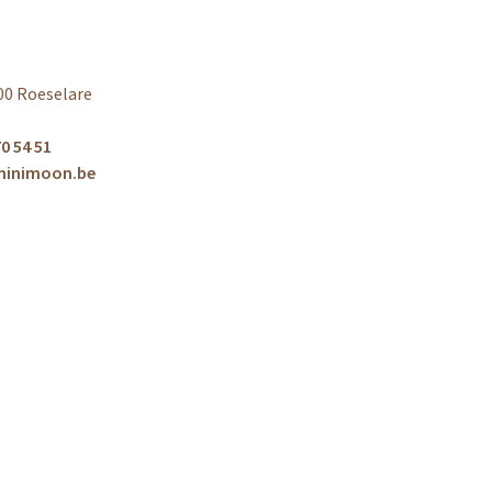
00 Roeselare
0 54 51
minimoon.be