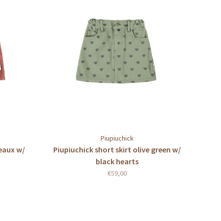
Piupiuchick
deaux w/
Piupiuchick short skirt olive green w/
black hearts
€59,00