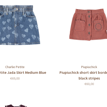
Charlie Petite
Piupiuchick
etite Jada Skirt Medium Blue
Piupiuchick short skirt bor
black stripes
€69,00
€60,00