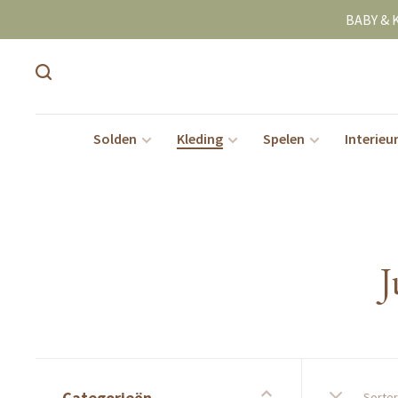
BABY & 
Solden
Kleding
Spelen
Interieu
J
Categorieën
Sorter