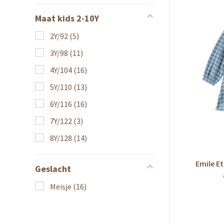
Maat kids 2-10Y
2Y/92
(5)
3Y/98
(11)
4Y/104
(16)
5Y/110
(13)
6Y/116
(16)
7Y/122
(3)
8Y/128
(14)
Emile Et
Geslacht
Meisje
(16)