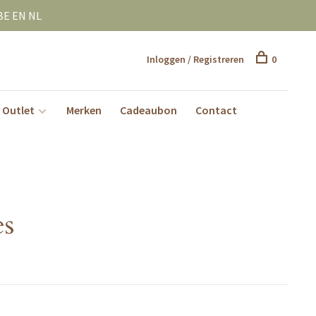
BE EN NL
Inloggen / Registreren
0
Outlet
Merken
Cadeaubon
Contact
es