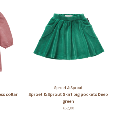
Sproet & Sprout
ss collar
Sproet & Sprout Skirt big pockets Deep
green
€52,00