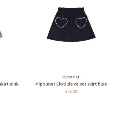
Mipounet
kirt pink
Mipounet Clotilde velvet skirt blue
€69,00