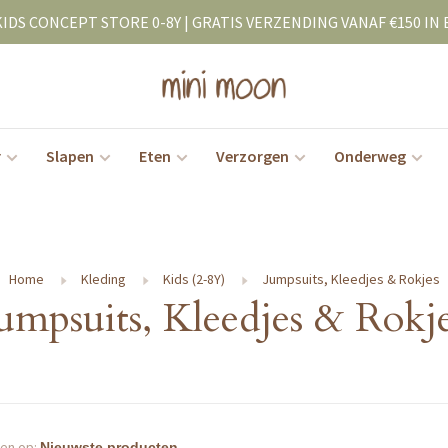
KIDS CONCEPT STORE 0-8Y | GRATIS VERZENDING VANAF €150 IN 
r
Slapen
Eten
Verzorgen
Onderweg
Home
Kleding
Kids (2-8Y)
Jumpsuits, Kleedjes & Rokjes
umpsuits, Kleedjes & Rokj
en op: