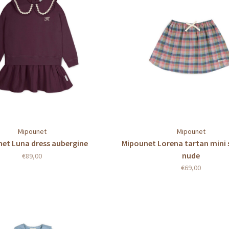
Mipounet
Mipounet
et Luna dress aubergine
Mipounet Lorena tartan mini s
nude
€89,00
€69,00