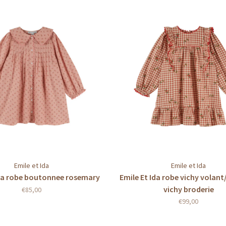
Emile et Ida
Emile et Ida
Ida robe boutonnee rosemary
Emile Et Ida robe vichy volant
vichy broderie
€85,00
€99,00