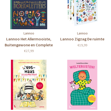
Lannoo
Lannoo
Lannoo Het Allermooiste,
Lannoo Zigzag De ruimte
Buitengewone en Complete
€19,99
boek van alle letters
€27,99