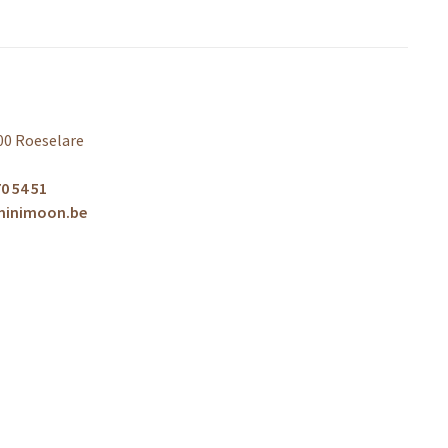
00 Roeselare
0 54 51
minimoon.be