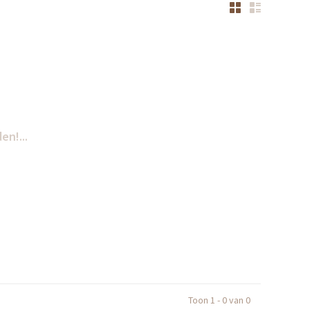
n!...
Toon 1 - 0 van 0