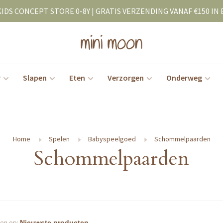
KIDS CONCEPT STORE 0-8Y | GRATIS VERZENDING VANAF €150 IN 
r
Slapen
Eten
Verzorgen
Onderweg
Home
Spelen
Babyspeelgoed
Schommelpaarden
Schommelpaarden
en op: