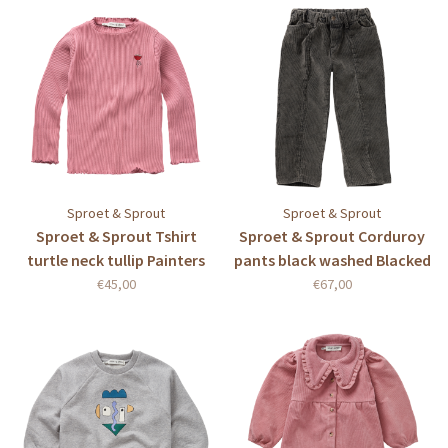
Sproet & Sprout
Sproet & Sprout
Sproet & Sprout Tshirt
Sproet & Sprout Corduroy
turtle neck tullip Painters
pants black washed Blacked
blush
washed
€45,00
€67,00