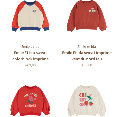
Emile et Ida
Emile et Ida
Emile Et Ida sweat
Emile Et Ida sweat imprime
colorblock imprime
vent du nord feu
tricolore
€69,00
€59,00