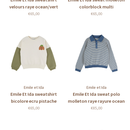
velours raye ocean/vert
colorblock multi
€65,00
€65,00
Emile et Ida
Emile et Ida
Emile Et Ida sweatshirt
Emile Et Ida sweat polo
bicolore ecru pistache
molleton raye rayure ocean
€65,00
€85,00