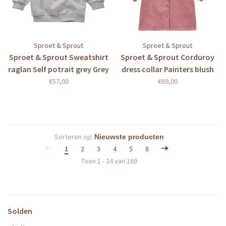
Sproet & Sprout
Sproet & Sprout
Sproet & Sprout Sweatshirt
Sproet & Sprout Corduroy
raglan Self potrait grey Grey
dress collar Painters blush
melee
€57,00
€69,00
Sorteren op:
1
2
3
4
5
8
Toon 1 - 24 van 169
Solden