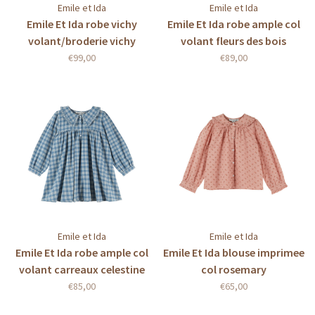
Emile et Ida
Emile et Ida
Emile Et Ida robe vichy
Emile Et Ida robe ample col
volant/broderie vichy
volant fleurs des bois
broderie
€99,00
€89,00
Emile et Ida
Emile et Ida
Emile Et Ida robe ample col
Emile Et Ida blouse imprimee
volant carreaux celestine
col rosemary
€85,00
€65,00