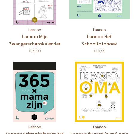
Lannoo
Lannoo
Lannoo Mijn
Lannoo Het
Zwangerschapskalender
Schoolfotoboek
€19,99
€19,99
Lannoo
Lannoo
Lannoo Scheurkalender 365
Lannoo Ik word (weer) oma