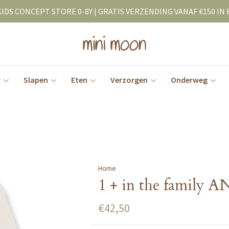
KIDS CONCEPT STORE 0-8Y | GRATIS VERZENDING VANAF €150 IN 
r
Slapen
Eten
Verzorgen
Onderweg
Home
1 + in the family 
€42,50