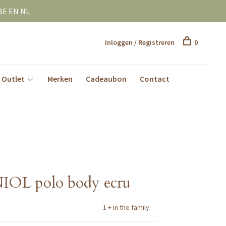
BE EN NL
Inloggen / Registreren
0
Outlet
Merken
Cadeaubon
Contact
ANIOL polo body ecru
1 + in the family