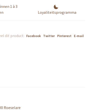
innen 1 à 3
en
Loyaliteitsprogramma
el dit product:
Facebook
Twitter
Pinterest
E-mail
00 Roeselare