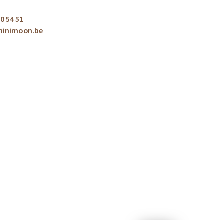
0 54 51
minimoon.be