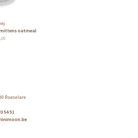
mily
b mittens oatmeal
,00
00 Roeselare
0 54 51
minimoon.be