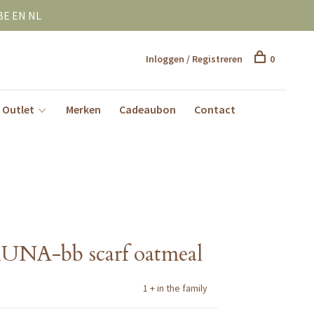
BE EN NL
Inloggen / Registreren
0
Outlet
Merken
Cadeaubon
Contact
BRUNA-bb scarf oatmeal
1 + in the family