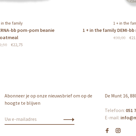
 in the family
1 + in the fa
y ERNA-bb pom-pom beanie
1 + in the family DEMI-b
oatmeal
€30,00
€21
2,50
€22,75
Abonneer je op onze nieuwsbrief om op de
De Munt 16, 88
hoogte te blijven
Telefoon:
051 7
E-mail:
info@