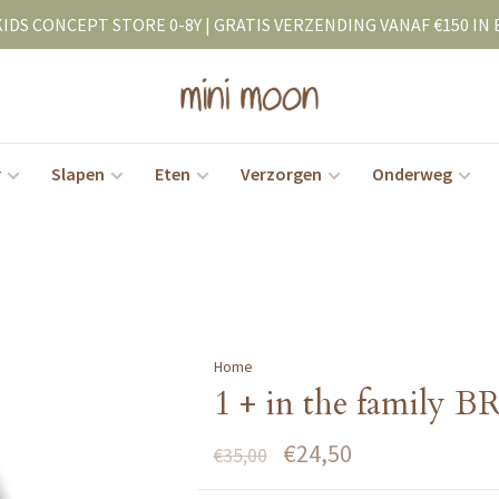
KIDS CONCEPT STORE 0-8Y | GRATIS VERZENDING VANAF €150 IN 
r
Slapen
Eten
Verzorgen
Onderweg
Home
1 + in the family 
€24,50
€35,00