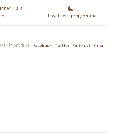
innen 1 à 3
en
Loyaliteitsprogramma
el dit product:
Facebook
Twitter
Pinterest
E-mail