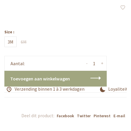
Size :
3M
6M
-
+
Aantal:
Toevoegen aan winkelwagen
Verzending binnen 1 à 3 werkdagen
Loyaliteits
Deel dit product:
Facebook
Twitter
Pinterest
E-mail