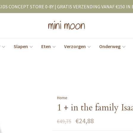
KIDS CONCEPT STORE 0-8Y | GRATIS VERZENDING VANAF €150 IN 
r
Slapen
Eten
Verzorgen
Onderweg
Home
1 + in the family Is
€24,88
€49,75