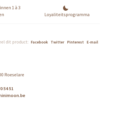
innen 1 à 3
en
Loyaliteitsprogramma
el dit product:
Facebook
Twitter
Pinterest
E-mail
00 Roeselare
0 54 51
minimoon.be