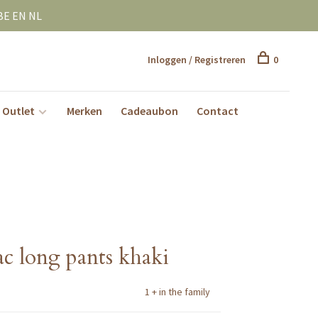
BE EN NL
Inloggen / Registreren
0
Outlet
Merken
Cadeaubon
Contact
aac long pants khaki
1 + in the family