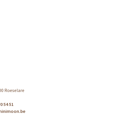
00 Roeselare
0 54 51
minimoon.be