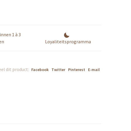
innen 1 à 3
en
Loyaliteitsprogramma
el dit product:
Facebook
Twitter
Pinterest
E-mail