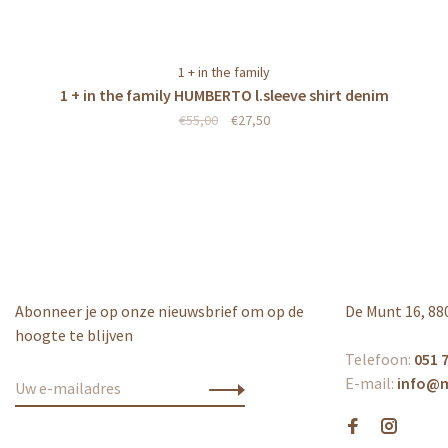
1 + in the family
1 + in the family HUMBERTO l.sleeve shirt denim
€55,00
€27,50
Abonneer je op onze nieuwsbrief om op de
De Munt 16, 88
hoogte te blijven
Telefoon:
051 7
E-mail:
info@