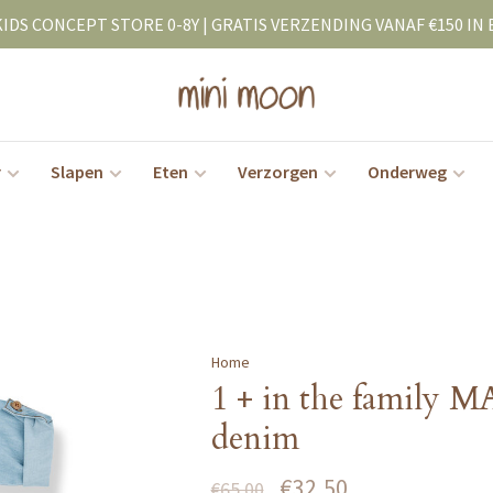
KIDS CONCEPT STORE 0-8Y | GRATIS VERZENDING VANAF €150 IN 
r
Slapen
Eten
Verzorgen
Onderweg
Home
1 + in the family M
denim
€32,50
€65,00