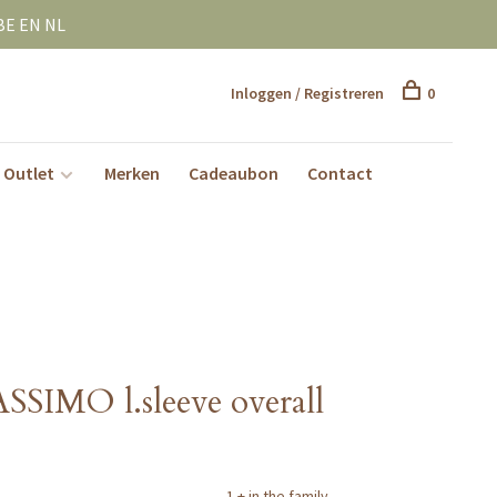
BE EN NL
Inloggen / Registreren
0
Outlet
Merken
Cadeaubon
Contact
ASSIMO l.sleeve overall
1 + in the family