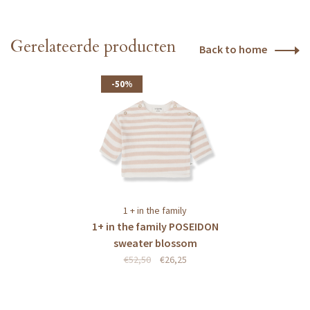
Gerelateerde producten
Back to home
-50%
1 + in the family
1+ in the family POSEIDON
sweater blossom
€52,50
€26,25