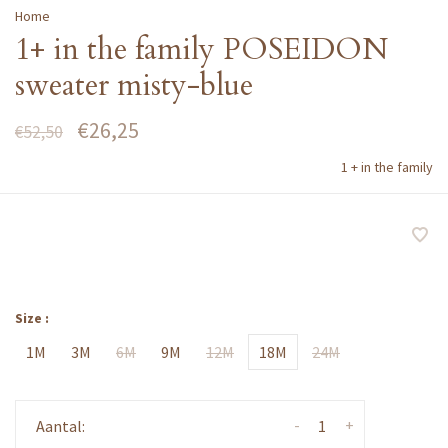
Home
1+ in the family POSEIDON
sweater misty-blue
€26,25
€52,50
1 + in the family
Size :
1M
3M
6M
9M
12M
18M
24M
-
+
Aantal: