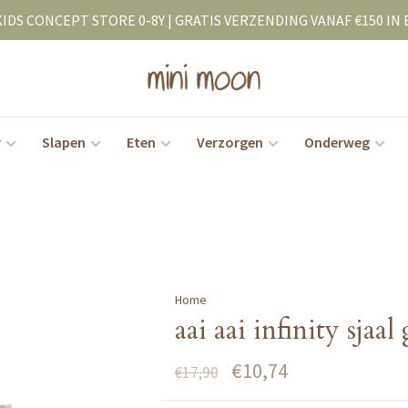
KIDS CONCEPT STORE 0-8Y | GRATIS VERZENDING VANAF €150 IN 
r
Slapen
Eten
Verzorgen
Onderweg
Home
aai aai infinity sjaal 
€10,74
€17,90