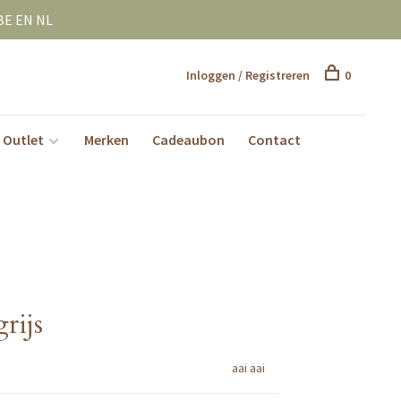
BE EN NL
Inloggen / Registreren
0
Outlet
Merken
Cadeaubon
Contact
grijs
aai aai