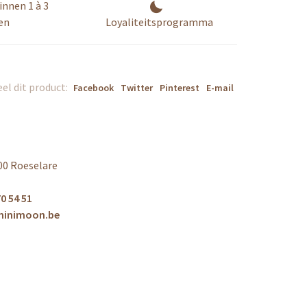
innen 1 à 3
en
Loyaliteitsprogramma
el dit product:
Facebook
Twitter
Pinterest
E-mail
00 Roeselare
0 54 51
minimoon.be