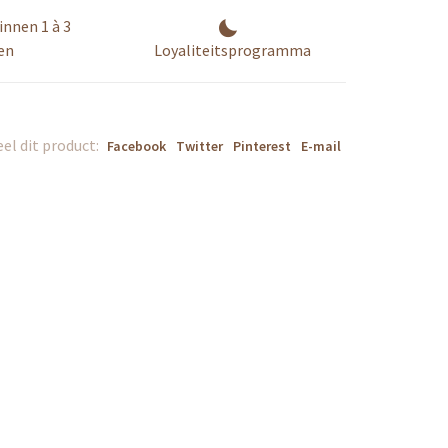
innen 1 à 3
en
Loyaliteitsprogramma
el dit product:
Facebook
Twitter
Pinterest
E-mail