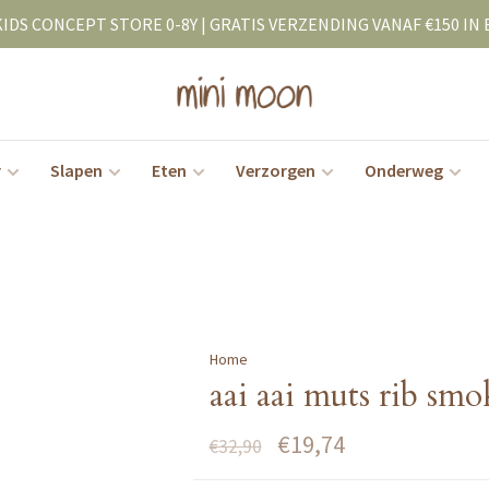
KIDS CONCEPT STORE 0-8Y | GRATIS VERZENDING VANAF €150 IN 
r
Slapen
Eten
Verzorgen
Onderweg
Home
aai aai muts rib smo
€19,74
€32,90