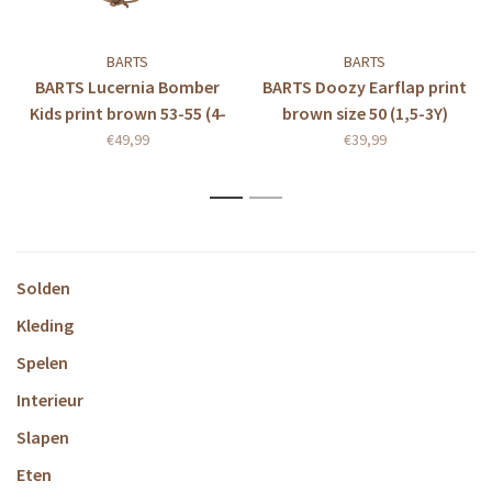
BARTS
BARTS
BARTS Lucernia Bomber
BARTS Doozy Earflap print
Kids print brown 53-55 (4-
brown size 50 (1,5-3Y)
8Y)
€49,99
€39,99
1
2
Solden
Kleding
Spelen
Interieur
Slapen
Eten