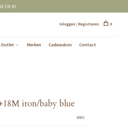
BE EN NL
Inloggen / Registreren
0
Outlet
Merken
Cadeaubon
Contact
8M iron/baby blue
BIBS