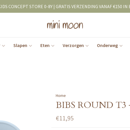
KIDS CONCEPT STORE 0-8Y | GRATIS VERZENDING VANAF €150 IN 
r
Slapen
Eten
Verzorgen
Onderweg
Home
BIBS ROUND T3 +1
€11,95