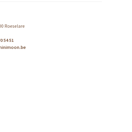
00 Roeselare
0 54 51
minimoon.be