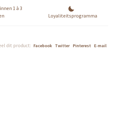
innen 1 à 3
en
Loyaliteitsprogramma
el dit product:
Facebook
Twitter
Pinterest
E-mail