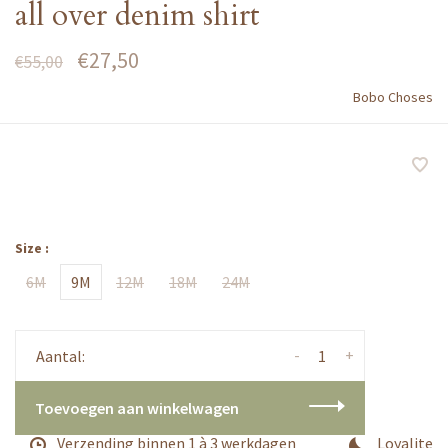
all over denim shirt
€27,50
€55,00
Bobo Choses
Size :
6M
9M
12M
18M
24M
-
+
Aantal:
Toevoegen aan winkelwagen
Verzending binnen 1 à 3 werkdagen
Loyaliteit