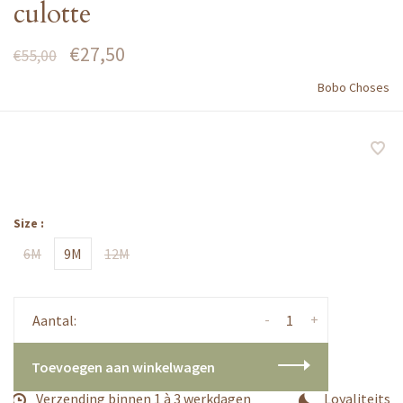
culotte
€27,50
€55,00
Bobo Choses
Size :
6M
9M
12M
-
+
Aantal:
Toevoegen aan winkelwagen
Verzending binnen 1 à 3 werkdagen
Loyaliteitsp