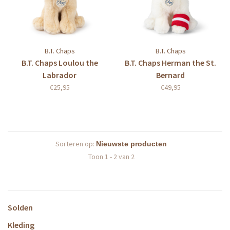
B.T. Chaps
B.T. Chaps
B.T. Chaps Loulou the
B.T. Chaps Herman the St.
Labrador
Bernard
€25,95
€49,95
Sorteren op:
Toon 1 - 2 van 2
Solden
Kleding