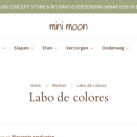
KIDS CONCEPT STORE 0-8Y | GRATIS VERZENDING VANAF €150 IN 
r
Slapen
Eten
Verzorgen
Onderweg
Home
Merken
Labo de colores
Labo de colores
en op: