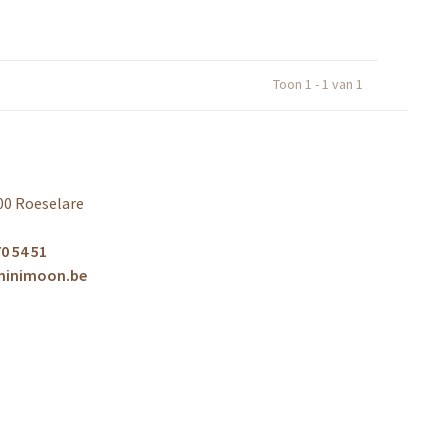
Toon 1 - 1 van 1
00 Roeselare
0 54 51
minimoon.be