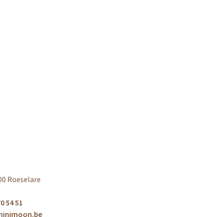
00 Roeselare
0 54 51
minimoon.be