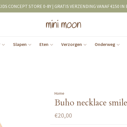
KIDS CONCEPT STORE 0-8Y | GRATIS VERZENDING VANAF €150 IN 
r
Slapen
Eten
Verzorgen
Onderweg
Home
Buho necklace smile
€20,00