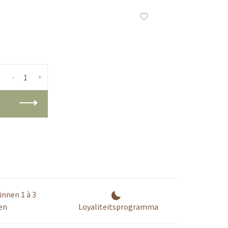
-
+
innen 1 à 3
en
Loyaliteitsprogramma