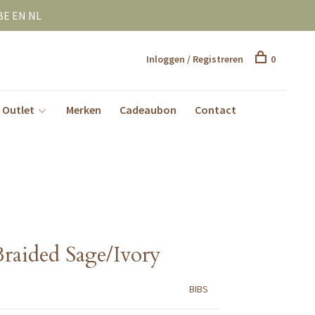
BE EN NL
Inloggen / Registreren
0
Outlet
Merken
Cadeaubon
Contact
Braided Sage/Ivory
BIBS