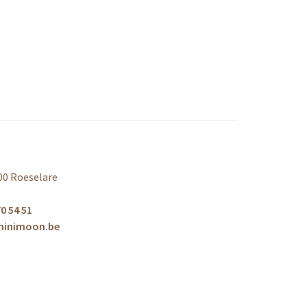
00 Roeselare
0 54 51
minimoon.be