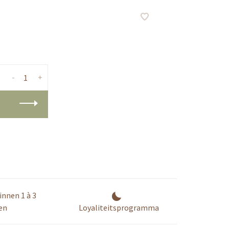
-
+
innen 1 à 3
en
Loyaliteitsprogramma