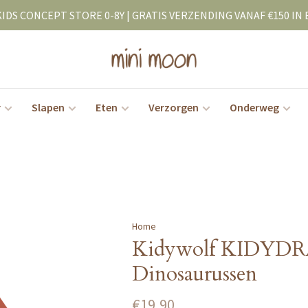
KIDS CONCEPT STORE 0-8Y | GRATIS VERZENDING VANAF €150 IN 
r
Slapen
Eten
Verzorgen
Onderweg
Home
Kidywolf KIDYDR
Dinosaurussen
€19,90