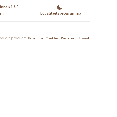
innen 1 à 3
en
Loyaliteitsprogramma
el dit product:
Facebook
Twitter
Pinterest
E-mail