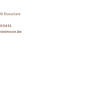
00 Roeselare
0 54 51
minimoon.be