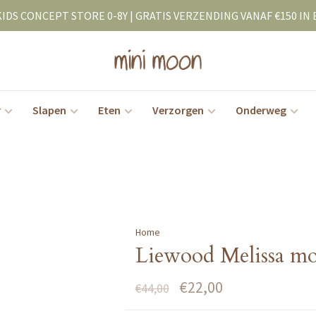
KIDS CONCEPT STORE 0-8Y | GRATIS VERZENDING VANAF €150 IN 
r
Slapen
Eten
Verzorgen
Onderweg
Home
Liewood Melissa mob
€22,00
€44,00