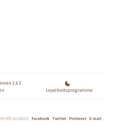
innen 1 à 3
en
Loyaliteitsprogramma
el dit product:
Facebook
Twitter
Pinterest
E-mail