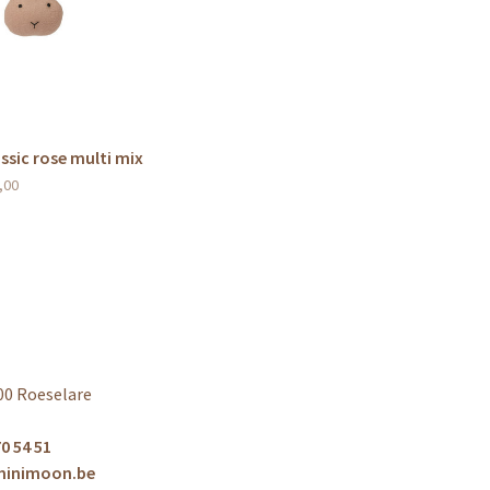
ssic rose multi mix
,00
00 Roeselare
0 54 51
minimoon.be