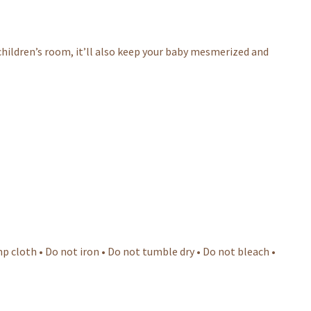
 children’s room, it’ll also keep your baby mesmerized and
 cloth • Do not iron • Do not tumble dry • Do not bleach •