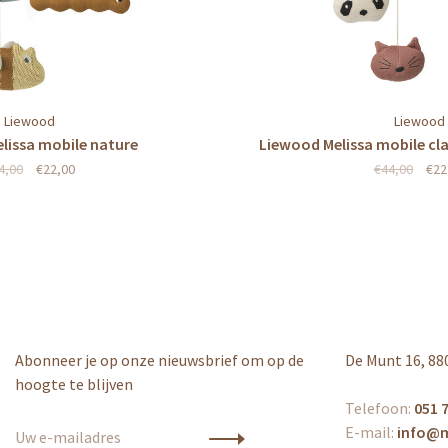
Liewood
Liewood
lissa mobile nature
Liewood Melissa mobile cla
4,00
€22,00
€44,00
€22
Abonneer je op onze nieuwsbrief om op de
De Munt 16, 88
hoogte te blijven
Telefoon:
051 7
E-mail:
info@