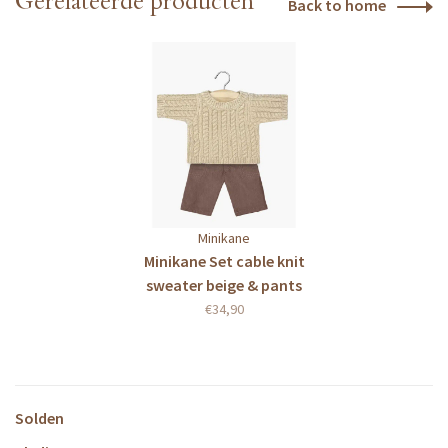
Gerelateerde producten
Back to home
Minikane
Minikane Set cable knit
sweater beige & pants
chestnut
€34,90
Solden