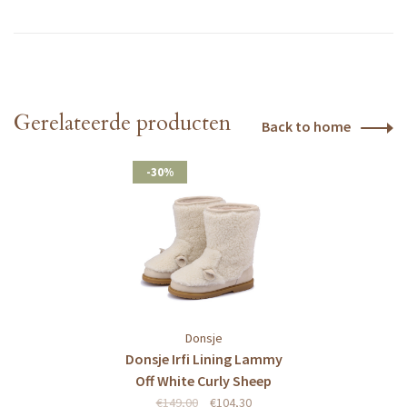
Gerelateerde producten
Back to home
-30%
Donsje
Donsje Irfi Lining Lammy
Off White Curly Sheep
Wool
€149,00
€104,30