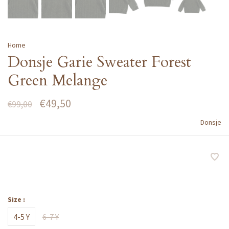
Home
Donsje Garie Sweater Forest
Green Melange
€49,50
€99,00
Donsje
Size :
4-5 Y
6-7 Y