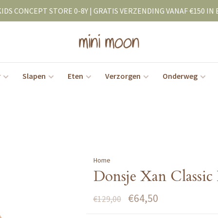
KIDS CONCEPT STORE 0-8Y | GRATIS VERZENDING VANAF €150 IN 
r
Slapen
Eten
Verzorgen
Onderweg
Home
Donsje Xan Classic 
€64,50
€129,00