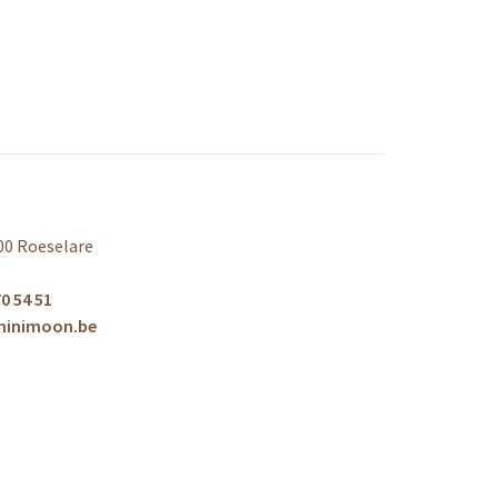
00 Roeselare
0 54 51
minimoon.be