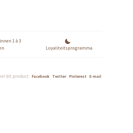
innen 1 à 3
en
Loyaliteitsprogramma
el dit product:
Facebook
Twitter
Pinterest
E-mail