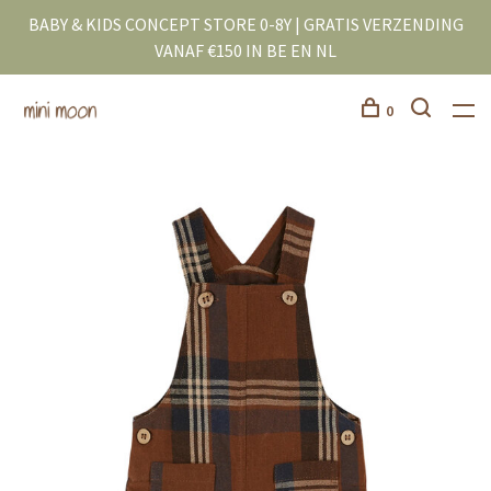
BABY & KIDS CONCEPT STORE 0-8Y | GRATIS VERZENDING
VANAF €150 IN BE EN NL
0