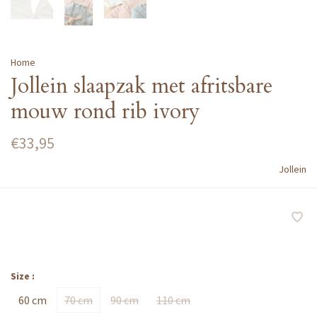
Home
Jollein slaapzak met afritsbare
mouw rond rib ivory
€33,95
Jollein
Size :
60 cm
70 cm
90 cm
110 cm