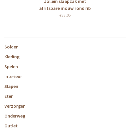
Jollein slaapzak met
afritsbare mouw rond rib
wild rose
€33,95
Solden
Kleding
Spelen
Interieur
Slapen
Eten
Verzorgen
Onderweg
Outlet