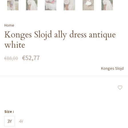
Home
Konges Slojd ally dress antique
white
€52,77
€88,00
Konges Slojd
Size :
3Y
4Y