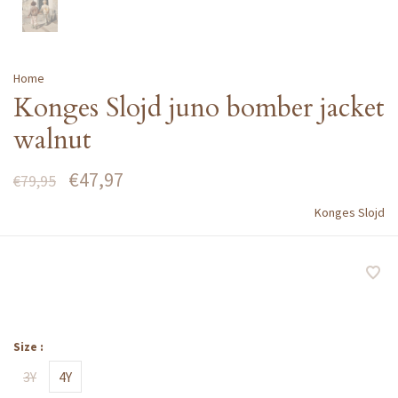
Home
Konges Slojd juno bomber jacket
walnut
€47,97
€79,95
Konges Slojd
Size :
3Y
4Y