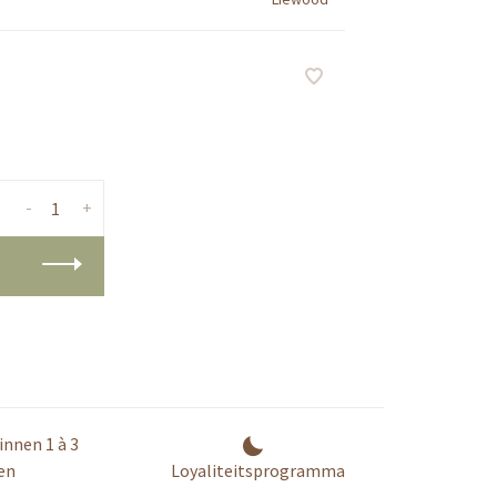
-
+
innen 1 à 3
en
Loyaliteitsprogramma