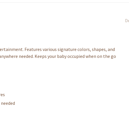
De
tertainment. Features various signature colors, shapes, and
r anywhere needed. Keeps your baby occupied when on the go
res
r needed