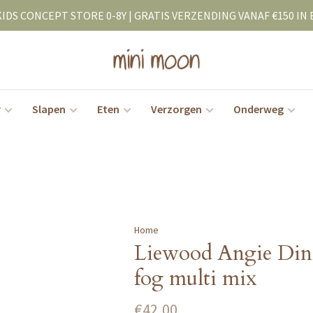
KIDS CONCEPT STORE 0-8Y | GRATIS VERZENDING VANAF €150 IN 
r
Slapen
Eten
Verzorgen
Onderweg
Home
Liewood Angie Dino
fog multi mix
€42,00