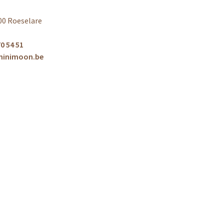
00 Roeselare
0 54 51
minimoon.be