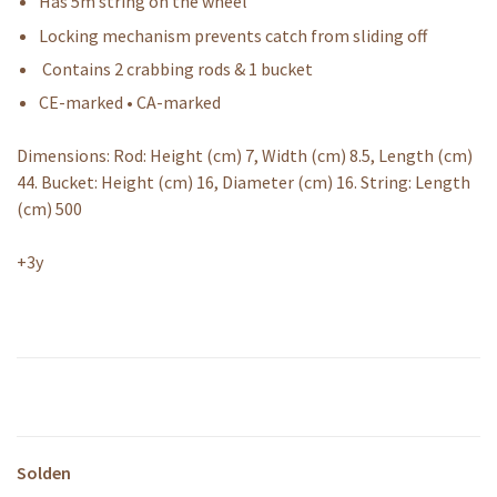
Has 5m string on the wheel
Locking mechanism prevents catch from sliding off
Contains 2 crabbing rods & 1 bucket
CE-marked • CA-marked
Dimensions: Rod: Height (cm) 7, Width (cm) 8.5, Length (cm)
44. Bucket: Height (cm) 16, Diameter (cm) 16. String: Length
(cm) 500
+3y
Solden