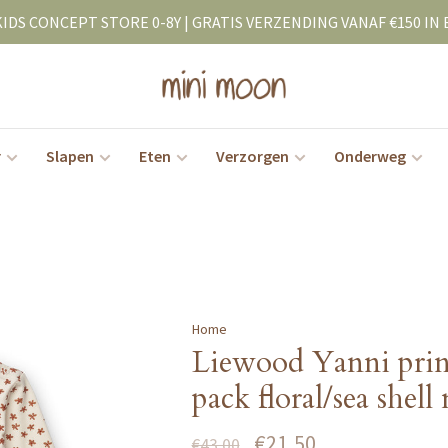
KIDS CONCEPT STORE 0-8Y | GRATIS VERZENDING VANAF €150 IN 
r
Slapen
Eten
Verzorgen
Onderweg
Home
Liewood Yanni prin
pack floral/sea shell
€21,50
€43,00