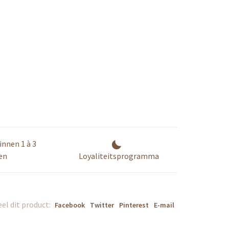
innen 1 à 3
en
Loyaliteitsprogramma
el dit product:
Facebook
Twitter
Pinterest
E-mail