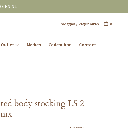
BE EN NL
Inloggen / Registreren
0
Outlet
Merken
Cadeaubon
Contact
ted body stocking LS 2
 mix
Liewood