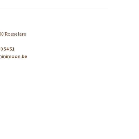
00 Roeselare
0 54 51
minimoon.be