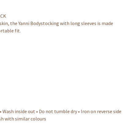
ACK
s skin, the Yanni Bodystocking with long sleeves is made
rtable fit.
 Wash inside out • Do not tumble dry • Iron on reverse side
sh with similar colours