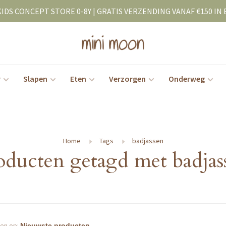
KIDS CONCEPT STORE 0-8Y | GRATIS VERZENDING VANAF €150 IN 
r
Slapen
Eten
Verzorgen
Onderweg
Home
Tags
badjassen
oducten getagd met badjas
en op: