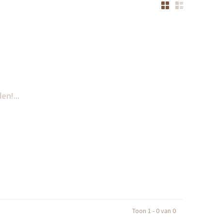
n!...
Toon 1 - 0 van 0