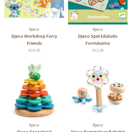
Djeco
Djeco
Djeco Workshop Furry
Djeco Spel Eduludo
Friends
FormAnimo
€29,95
€13,95
Djeco
Djeco
Djeco Stapelspel
Djeco Rammelaar BabyKit