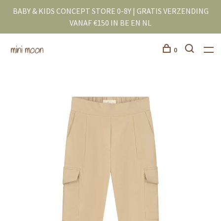
BABY & KIDS CONCEPT STORE 0-8Y | GRATIS VERZENDING
VANAF €150 IN BE EN NL
0