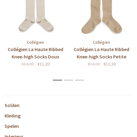
Collégien
Collégien
Collégien La Haute Ribbed
Collégien La Haute Ribbed
Knee-high Socks Doux
Knee-high Socks Petite
Agneaux
Taupe
€14,00
€11,20
€14,00
€11,20
1
2
3
Solden
Kleding
Spelen
Interieur