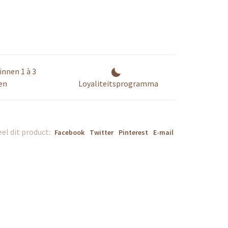
innen 1 à 3
en
Loyaliteitsprogramma
el dit product:
Facebook
Twitter
Pinterest
E-mail