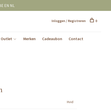
BE EN NL
Inloggen / Registreren
0
Outlet
Merken
Cadeaubon
Contact
m
Hvid