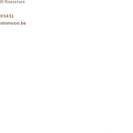
00 Roeselare
0 54 51
minimoon.be