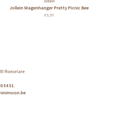
Jollein
Jollein Wagenhanger Pretty Picnic Bee
€9,99
00 Roeselare
0 54 51
minimoon.be