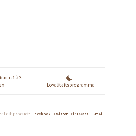
innen 1 à 3
en
Loyaliteitsprogramma
el dit product:
Facebook
Twitter
Pinterest
E-mail