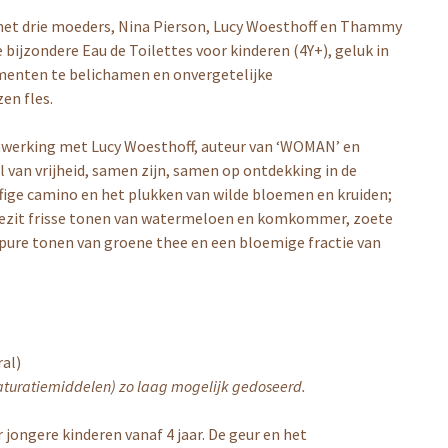
met drie moeders, Nina Pierson, Lucy Woesthoff en Thammy
 bijzondere Eau de Toilettes voor kinderen (4Y+), geluk in
omenten te belichamen en onvergetelijke
en fles.
enwerking met Lucy Woesthoff, auteur van ‘WOMAN’ en
 van vrijheid, samen zijn, samen op ontdekking in de
ffige camino en het plukken van wilde bloemen en kruiden;
lor bezit frisse tonen van watermeloen en komkommer, zoete
pure tonen van groene thee en een bloemige fractie van
ral)
naturatiemiddelen) zo laag mogelijk gedoseerd.
r jongere kinderen vanaf 4 jaar. De geur en het