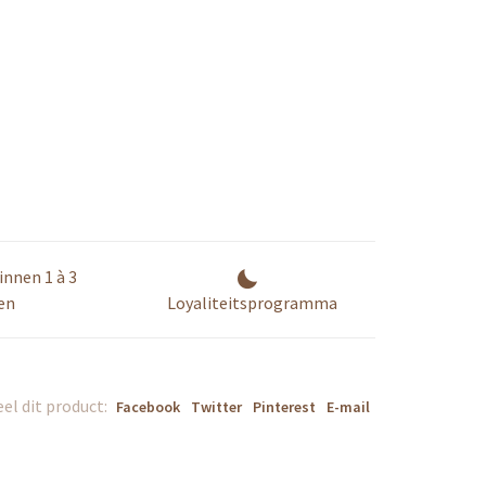
innen 1 à 3
en
Loyaliteitsprogramma
el dit product:
Facebook
Twitter
Pinterest
E-mail