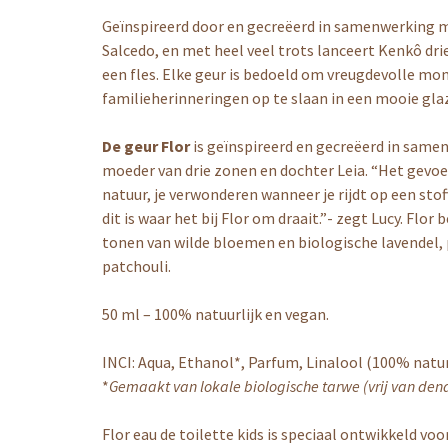
Geïnspireerd door en gecreëerd in samenwerking 
Salcedo, en met heel veel trots lanceert Kenkô drie
een fles. Elke geur is bedoeld om vreugdevolle m
familieherinneringen op te slaan in een mooie glaz
De geur Flor
is geïnspireerd en gecreëerd in sam
moeder van drie zonen en dochter Leia. “Het gevoel
natuur, je verwonderen wanneer je rijdt op een sto
dit is waar het bij Flor om draait.”- zegt Lucy. F
tonen van wilde bloemen en biologische lavendel, 
patchouli.
50 ml – 100% natuurlijk en vegan.
INCI: Aqua, Ethanol*, Parfum, Linalool (100% natu
*
Gemaakt van lokale biologische tarwe (vrij van de
Flor eau de toilette kids is speciaal ontwikkeld voo