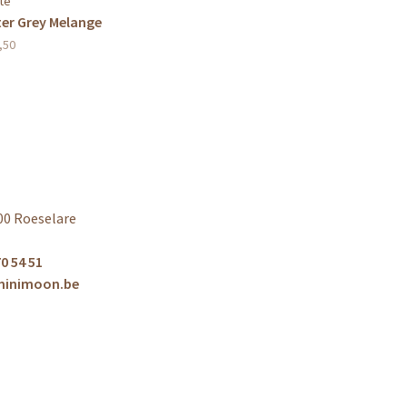
te
ter Grey Melange
,50
00 Roeselare
0 54 51
minimoon.be