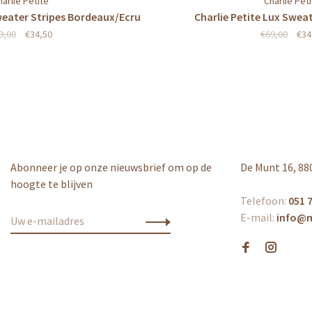
harlie Petite
Charlie Peti
Sweater Stripes Bordeaux/Ecru
Charlie Petite Lux Swea
9,00
€34,50
€69,00
€34
Abonneer je op onze nieuwsbrief om op de
De Munt 16, 88
hoogte te blijven
Telefoon:
051 7
E-mail:
info@