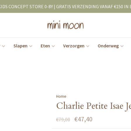
KIDS CONCEPT STORE 0-8Y | GRATIS VERZENDING VANAF €150 IN 
r
Slapen
Eten
Verzorgen
Onderweg
Home
Charlie Petite Isae 
€47,40
€79,00