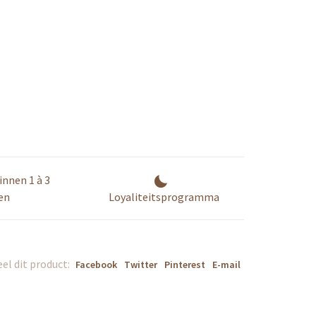
innen 1 à 3
en
Loyaliteitsprogramma
el dit product:
Facebook
Twitter
Pinterest
E-mail