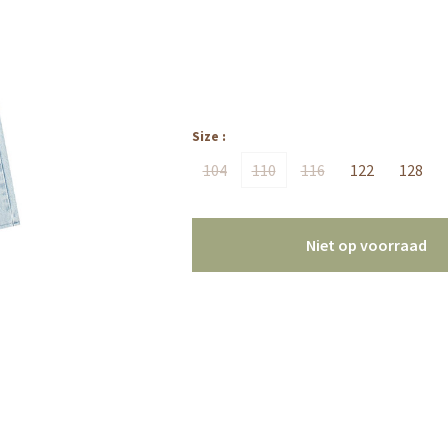
Size :
104
110
116
122
128
Niet op voorraad